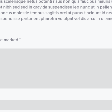
is scelerisque netus potenti risus non quis faucibus mauris 
uet nibh sed sed in gravida suspendisse leo nunc ut in pellen
cus molestie tempus sagittis orci at purus tincidunt id neq
uspendisse parturient pharetra volutpat vel dis arcu in ull
are marked
*