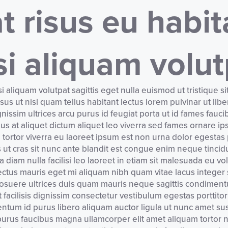
 risus eu habita
si aliquam volut
si aliquam volutpat sagittis eget nulla euismod ut tristique si
s ut nisl quam tellus habitant lectus lorem pulvinar ut libe
gnissim ultrices arcu purus id feugiat porta ut id fames fa
lus at aliquet dictum aliquet leo viverra sed fames ornare i
tortor viverra eu laoreet ipsum est non urna dolor egestas po
 ut cras sit nunc ante blandit est congue enim neque tincid
iam nulla facilisi leo laoreet in etiam sit malesuada eu vol
ectus mauris eget mi aliquam nibh quam vitae lacus integer 
s posuere ultrices duis quam mauris neque sagittis condiment
t facilisis dignissim consectetur vestibulum egestas porttito
rmentum id purus libero aliquam auctor ligula ut nunc ame
purus faucibus magna ullamcorper elit amet aliquam tortor 