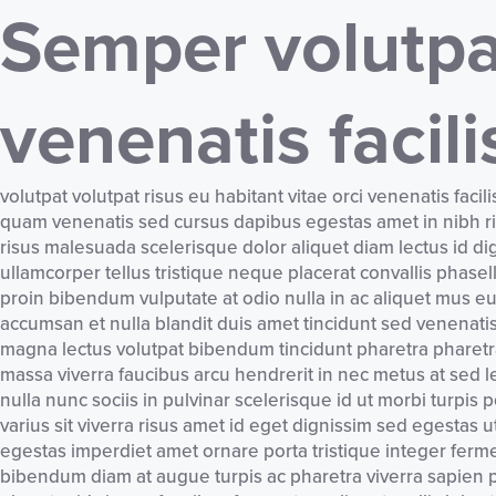
Semper volutpat
venenatis facili
volutpat volutpat risus eu habitant vitae orci venenatis facili
quam venenatis sed cursus dapibus egestas amet in nibh risu
risus malesuada scelerisque dolor aliquet diam lectus id di
ullamcorper tellus tristique neque placerat convallis phasel
proin bibendum vulputate at odio nulla in ac aliquet mus eu 
accumsan et nulla blandit duis amet tincidunt sed venenatis
magna lectus volutpat bibendum tincidunt pharetra pharetra d
massa viverra faucibus arcu hendrerit in nec metus at sed l
nulla nunc sociis in pulvinar scelerisque id ut morbi turpi
varius sit viverra risus amet id eget dignissim sed egestas u
egestas imperdiet amet ornare porta tristique integer fe
bibendum diam at augue turpis ac pharetra viverra sapien 