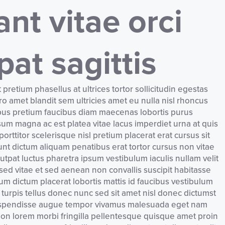
nt vitae orci
pat sagittis
t pretium phasellus at ultrices tortor sollicitudin egestas
ro amet blandit sem ultricies amet eu nulla nisl rhoncus
ucibus pretium faucibus diam maecenas lobortis purus
psum magna ac est platea vitae lacus imperdiet urna at quis
rttitor scelerisque nisl pretium placerat erat cursus sit
unt dictum aliquam penatibus erat tortor cursus non vitae
utpat luctus pharetra ipsum vestibulum iaculis nullam velit
sed vitae et sed aenean non convallis suscipit habitasse
um dictum placerat lobortis mattis id faucibus vestibulum
r turpis tellus donec nunc sed sit amet nisl donec dictumst
t suspendisse augue tempor vivamus malesuada eget nam
non lorem morbi fringilla pellentesque quisque amet proin